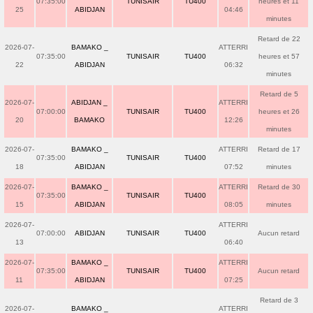
07:35:00
TUNISAIR
TU400
heures et 11
25
ABIDJAN
04:46
minutes
Retard de 22
2026-07-
BAMAKO _
ATTERRI
07:35:00
TUNISAIR
TU400
heures et 57
22
ABIDJAN
06:32
minutes
Retard de 5
2026-07-
ABIDJAN _
ATTERRI
07:00:00
TUNISAIR
TU400
heures et 26
20
BAMAKO
12:26
minutes
2026-07-
BAMAKO _
ATTERRI
Retard de 17
07:35:00
TUNISAIR
TU400
18
ABIDJAN
07:52
minutes
2026-07-
BAMAKO _
ATTERRI
Retard de 30
07:35:00
TUNISAIR
TU400
15
ABIDJAN
08:05
minutes
2026-07-
ATTERRI
07:00:00
ABIDJAN
TUNISAIR
TU400
Aucun retard
13
06:40
2026-07-
BAMAKO _
ATTERRI
07:35:00
TUNISAIR
TU400
Aucun retard
11
ABIDJAN
07:25
Retard de 3
2026-07-
BAMAKO _
ATTERRI