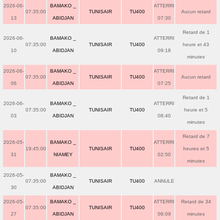
2026-06-
BAMAKO _
ATTERRI
07:35:00
TUNISAIR
TU400
Aucun retard
13
ABIDJAN
07:30
Retard de 1
2026-06-
BAMAKO _
ATTERRI
07:35:00
TUNISAIR
TU400
heure et 43
10
ABIDJAN
09:18
minutes
2026-06-
BAMAKO _
ATTERRI
07:35:00
TUNISAIR
TU400
Aucun retard
06
ABIDJAN
07:25
Retard de 1
2026-06-
BAMAKO _
ATTERRI
07:35:00
TUNISAIR
TU400
heure et 5
03
ABIDJAN
08:40
minutes
Retard de 7
2026-05-
BAMAKO _
ATTERRI
19:45:00
TUNISAIR
TU400
heures et 5
31
NIAMEY
02:50
minutes
2026-05-
BAMAKO _
07:35:00
TUNISAIR
TU400
ANNULE
30
ABIDJAN
2026-05-
BAMAKO _
ATTERRI
Retard de 34
07:35:00
TUNISAIR
TU400
27
ABIDJAN
08:09
minutes