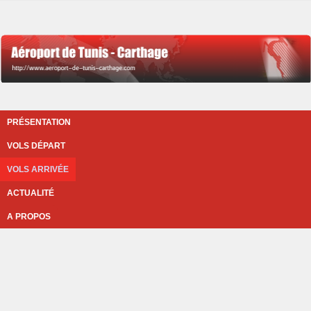
PRÉSENTATION
VOLS DÉPART
VOLS ARRIVÉE
ACTUALITÉ
A PROPOS