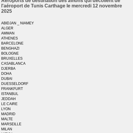
Aéroports de destination des avions qui décollent de
l'aéroport de Tunis Carthage le mercredi 12 novembre
2025
ABIDJAN _ NIAMEY
ALGER
AMMAN
ATHENES
BARCELONE
BENGHAZI
BOLOGNE
BRUXELLES
CASABLANCA
DJERBA
DOHA
DUBAI
DUESSELDORF
FRANKFURT
ISTANBUL
JEDDAH
LE CAIRE
LYON
MADRID
MALTE
MARSEILLE
MILAN