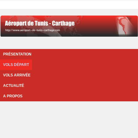
PRÉSENTATION
VOLS DÉPART
VOLS ARRIVÉE
ACTUALITÉ
A PROPOS