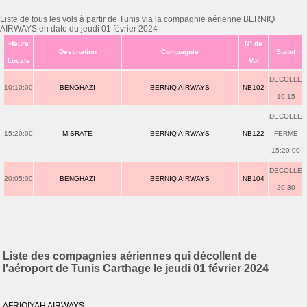
Liste de tous les vols à partir de Tunis via la compagnie aérienne BERNIQ
AIRWAYS en date du jeudi 01 février 2024
Heure
N° de
Destination
Compagnie
Statut
Locale
Vol
DECOLLE
10:10:00
BENGHAZI
BERNIQ AIRWAYS
NB102
10:15
DECOLLE
15:20:00
MISRATE
BERNIQ AIRWAYS
NB122
FERME
15:20:00
DECOLLE
20:05:00
BENGHAZI
BERNIQ AIRWAYS
NB104
20:30
Liste des compagnies aériennes qui décollent de
l'aéroport de Tunis Carthage le jeudi 01 février 2024
AFRIQIYAH AIRWAYS