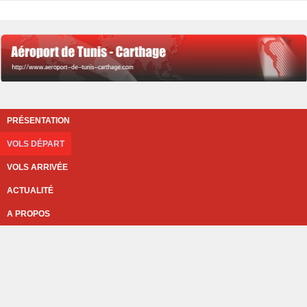
PRÉSENTATION
VOLS DÉPART
VOLS ARRIVÉE
ACTUALITÉ
A PROPOS