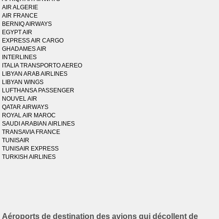
AIR ALGERIE
AIR FRANCE
BERNIQ AIRWAYS
EGYPT AIR
EXPRESS AIR CARGO
GHADAMES AIR
INTERLINES
ITALIA TRANSPORTO AEREO
LIBYAN ARAB AIRLINES
LIBYAN WINGS
LUFTHANSA PASSENGER
NOUVEL AIR
QATAR AIRWAYS
ROYAL AIR MAROC
SAUDI ARABIAN AIRLINES
TRANSAVIA FRANCE
TUNISAIR
TUNISAIR EXPRESS
TURKISH AIRLINES
Aéroports de destination des avions qui décollent de