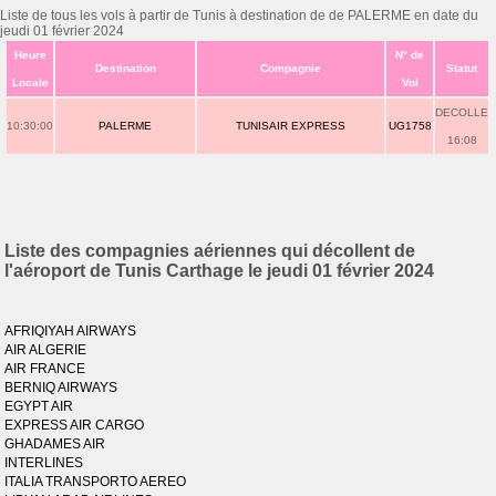
Liste de tous les vols à partir de Tunis à destination de de PALERME en date du
jeudi 01 février 2024
Heure
N° de
Destination
Compagnie
Statut
Locale
Vol
DECOLLE
10:30:00
PALERME
TUNISAIR EXPRESS
UG1758
16:08
Liste des compagnies aériennes qui décollent de
l'aéroport de Tunis Carthage le jeudi 01 février 2024
AFRIQIYAH AIRWAYS
AIR ALGERIE
AIR FRANCE
BERNIQ AIRWAYS
EGYPT AIR
EXPRESS AIR CARGO
GHADAMES AIR
INTERLINES
ITALIA TRANSPORTO AEREO