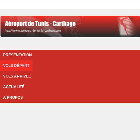
PRÉSENTATION
VOLS DÉPART
VOLS ARRIVÉE
ACTUALITÉ
A PROPOS