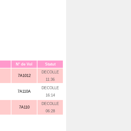
N° de Vol
Statut
DECOLLE
7A1012
11:36
DECOLLE
7A110A
16:14
DECOLLE
7A110
06:28