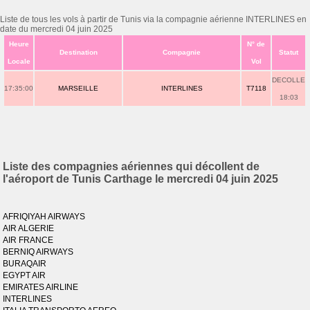
Liste de tous les vols à partir de Tunis via la compagnie aérienne INTERLINES en
date du mercredi 04 juin 2025
Heure
N° de
Destination
Compagnie
Statut
Locale
Vol
DECOLLE
17:35:00
MARSEILLE
INTERLINES
T7118
18:03
Liste des compagnies aériennes qui décollent de
l'aéroport de Tunis Carthage le mercredi 04 juin 2025
AFRIQIYAH AIRWAYS
AIR ALGERIE
AIR FRANCE
BERNIQ AIRWAYS
BURAQAIR
EGYPT AIR
EMIRATES AIRLINE
INTERLINES