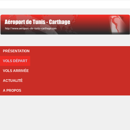
PRÉSENTATION
VOLS DÉPART
VOLS ARRIVÉE
ACTUALITÉ
A PROPOS