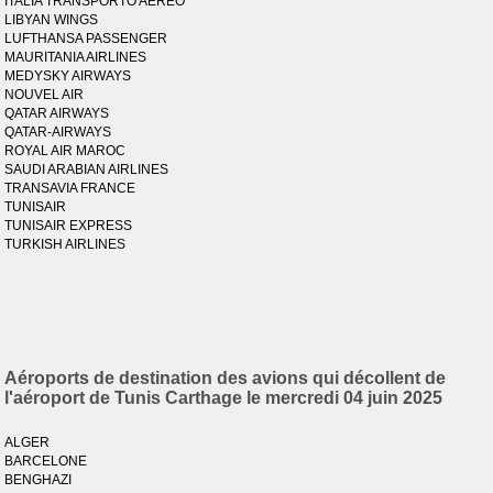
ITALIA TRANSPORTO AEREO
LIBYAN WINGS
LUFTHANSA PASSENGER
MAURITANIA AIRLINES
MEDYSKY AIRWAYS
NOUVEL AIR
QATAR AIRWAYS
QATAR-AIRWAYS
ROYAL AIR MAROC
SAUDI ARABIAN AIRLINES
TRANSAVIA FRANCE
TUNISAIR
TUNISAIR EXPRESS
TURKISH AIRLINES
Aéroports de destination des avions qui décollent de
l'aéroport de Tunis Carthage le mercredi 04 juin 2025
ALGER
BARCELONE
BENGHAZI