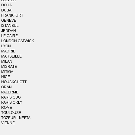
DJERBA
DOHA
DUBAI
FRANKFURT
GENEVE
ISTANBUL
JEDDAH
LE CAIRE
LONDON GATWICK
LYON
MADRID
MARSEILLE
MILAN
MISRATE
MITIGA
NICE
NOUAKCHOTT
ORAN
PALERME
PARIS CDG
PARIS ORLY
ROME
TOULOUSE
TOZEUR - NEFTA
VIENNE