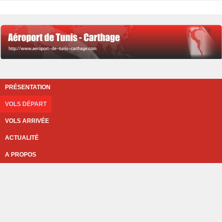
PRÉSENTATION
VOLS DÉPART
VOLS ARRIVÉE
ACTUALITÉ
A PROPOS