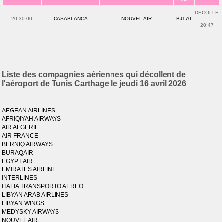
DECOLLE
20:30:00
CASABLANCA
NOUVEL AIR
BJ170
20:47
Liste des compagnies aériennes qui décollent de
l'aéroport de Tunis Carthage le jeudi 16 avril 2026
AEGEAN AIRLINES
AFRIQIYAH AIRWAYS
AIR ALGERIE
AIR FRANCE
BERNIQ AIRWAYS
BURAQAIR
EGYPT AIR
EMIRATES AIRLINE
INTERLINES
ITALIA TRANSPORTO AEREO
LIBYAN ARAB AIRLINES
LIBYAN WINGS
MEDYSKY AIRWAYS
NOUVEL AIR