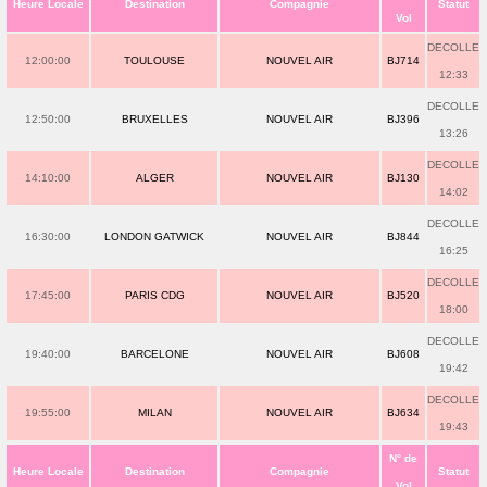
Heure Locale
Destination
Compagnie
Statut
Vol
DECOLLE
12:00:00
TOULOUSE
NOUVEL AIR
BJ714
12:33
DECOLLE
12:50:00
BRUXELLES
NOUVEL AIR
BJ396
13:26
DECOLLE
14:10:00
ALGER
NOUVEL AIR
BJ130
14:02
DECOLLE
16:30:00
LONDON GATWICK
NOUVEL AIR
BJ844
16:25
DECOLLE
17:45:00
PARIS CDG
NOUVEL AIR
BJ520
18:00
DECOLLE
19:40:00
BARCELONE
NOUVEL AIR
BJ608
19:42
DECOLLE
19:55:00
MILAN
NOUVEL AIR
BJ634
19:43
N° de
Heure Locale
Destination
Compagnie
Statut
Vol