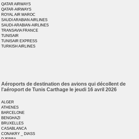
QATAR AIRWAYS
QATAR-AIRWAYS
ROYAL AIR MAROC
SAUDI ARABIAN AIRLINES
SAUDI-ARABIAN-AIRLINES
TRANSAVIA FRANCE
TUNISAIR
TUNISAIR EXPRESS
TURKISH AIRLINES
Aéroports de destination des avions qui décollent de
l'aéroport de Tunis Carthage le jeudi 16 avril 2026
ALGER
ATHENES
BARCELONE
BENGHAZI
BRUXELLES
CASABLANCA
CONAKRY _ DIASS