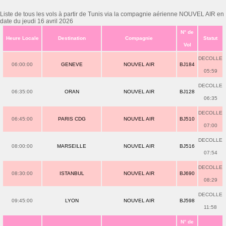
Liste de tous les vols à partir de Tunis via la compagnie aérienne NOUVEL AIR en
date du jeudi 16 avril 2026
N° de
Heure Locale
Destination
Compagnie
Statut
Vol
DECOLLE
06:00:00
GENEVE
NOUVEL AIR
BJ184
05:59
DECOLLE
06:35:00
ORAN
NOUVEL AIR
BJ128
06:35
DECOLLE
06:45:00
PARIS CDG
NOUVEL AIR
BJ510
07:00
DECOLLE
08:00:00
MARSEILLE
NOUVEL AIR
BJ516
07:54
DECOLLE
08:30:00
ISTANBUL
NOUVEL AIR
BJ690
08:29
DECOLLE
09:45:00
LYON
NOUVEL AIR
BJ598
11:58
N° de