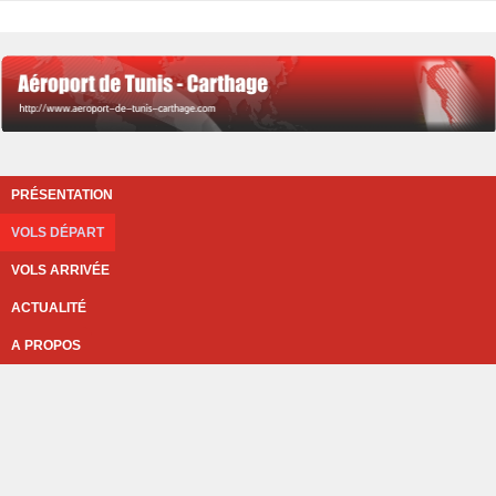
PRÉSENTATION
VOLS DÉPART
VOLS ARRIVÉE
ACTUALITÉ
A PROPOS