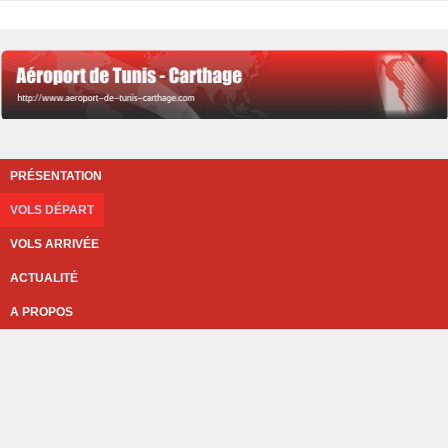
PRÉSENTATION
VOLS DÉPART
VOLS ARRIVÉE
ACTUALITÉ
A PROPOS