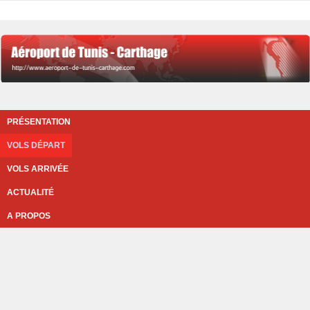
PRÉSENTATION
VOLS DÉPART
VOLS ARRIVÉE
ACTUALITÉ
A PROPOS