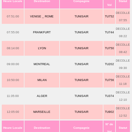
Heure Locale
Destination
Compagnie
Statut
Vol
DECOLLE
07:51:00
VENISE _ ROME
TUNISAIR
TU752
07:55
DECOLLE
07:55:00
FRANKFURT
TUNISAIR
TU744
08:22
DECOLLE
08:14:00
LYON
TUNISAIR
TU750
08:42
DECOLLE
09:00:00
MONTREAL
TUNISAIR
TU202
09:30
DECOLLE
10:50:00
MILAN
TUNISAIR
TU756
11:18
DECOLLE
11:35:00
ALGER
TUNISAIR
TU374
12:10
DECOLLE
12:05:00
MARSEILLE
TUNISAIR
TU902
12:52
N° de
Heure Locale
Destination
Compagnie
Statut
Vol