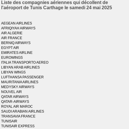
Liste des compagnies aériennes qui décollent de
l'aéroport de Tunis Carthage le samedi 24 mai 2025
AEGEAN AIRLINES
AFRIQIYAH AIRWAYS
AIR ALGERIE
AIR FRANCE
BERNIQ AIRWAYS
EGYPT AIR
EMIRATES AIRLINE
EUROWINGS
ITALIA TRANSPORTO AEREO
LIBYAN ARAB AIRLINES
LIBYAN WINGS
LUFTHANSA PASSENGER
MAURITANIA AIRLINES
MEDYSKY AIRWAYS
NOUVEL AIR
QATAR AIRWAYS
QATAR-AIRWAYS
ROYAL AIR MAROC
SAUDI ARABIAN AIRLINES
TRANSAVIA FRANCE
TUNISAIR
TUNISAIR EXPRESS