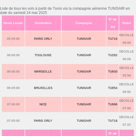
Liste de tous les vols à partir de Tunis via la compagnie aérienne TUNISAIR en
date du samedi 24 mai 2025
N° de
Heure Locale
Destination
Compagnie
Statut
Vol
DECOLLE
05:55:00
PARIS ORLY
TUNISAIR
TU716
06:06
DECOLLE
06:00:00
TOULOUSE
TUNISAIR
TU282
06:09
DECOLLE
06:00:00
MARSEILLE
TUNISAIR
TU930
05:59
DECOLLE
06:45:00
BRUXELLES
TUNISAIR
TU954
06:50
DECOLLE
07:00:00
NICE
TUNISAIR
TU996
07:06
DECOLLE
07:05:00
PARIS ORLY
TUNISAIR
TU718
07:22
N° de