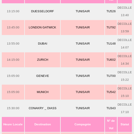
DECOLLE
13:15:00
DUESSELDORF
TUNISAIR
TU526
13:40
DECOLLE
13:45:00
LONDON GATWICK
TUNISAIR
TU792
13:59
DECOLLE
13:55:00
DUBAI
TUNISAIR
TU148
14:07
DECOLLE
14:15:00
ZURICH
TUNISAIR
TU602
14:34
DECOLLE
15:05:00
GENEVE
TUNISAIR
TU700
15:22
DECOLLE
15:05:00
MUNICH
TUNISAIR
TU542
15:10
DECOLLE
15:30:00
CONAKRY _ DIASS
TUNISAIR
TU343
17:10
N° de
Heure Locale
Destination
Compagnie
Statut
Vol