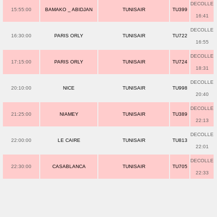
DECOLLE
15:55:00
BAMAKO _ ABIDJAN
TUNISAIR
TU399
16:41
DECOLLE
16:30:00
PARIS ORLY
TUNISAIR
TU722
16:55
DECOLLE
17:15:00
PARIS ORLY
TUNISAIR
TU724
18:31
DECOLLE
20:10:00
NICE
TUNISAIR
TU998
20:40
DECOLLE
21:25:00
NIAMEY
TUNISAIR
TU389
22:13
DECOLLE
22:00:00
LE CAIRE
TUNISAIR
TU813
22:01
DECOLLE
22:30:00
CASABLANCA
TUNISAIR
TU705
22:33