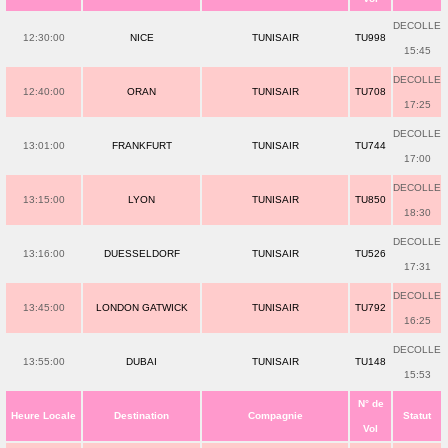
DECOLLE
12:30:00
NICE
TUNISAIR
TU998
15:45
DECOLLE
12:40:00
ORAN
TUNISAIR
TU708
17:25
DECOLLE
13:01:00
FRANKFURT
TUNISAIR
TU744
17:00
DECOLLE
13:15:00
LYON
TUNISAIR
TU850
18:30
DECOLLE
13:16:00
DUESSELDORF
TUNISAIR
TU526
17:31
DECOLLE
13:45:00
LONDON GATWICK
TUNISAIR
TU792
16:25
DECOLLE
13:55:00
DUBAI
TUNISAIR
TU148
15:53
N° de
Heure Locale
Destination
Compagnie
Statut
Vol