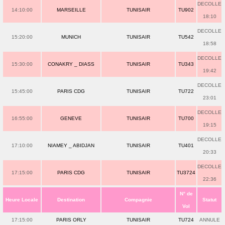
DECOLLE
14:10:00
MARSEILLE
TUNISAIR
TU902
18:10
DECOLLE
15:20:00
MUNICH
TUNISAIR
TU542
18:58
DECOLLE
15:30:00
CONAKRY _ DIASS
TUNISAIR
TU343
19:42
DECOLLE
15:45:00
PARIS CDG
TUNISAIR
TU722
23:01
DECOLLE
16:55:00
GENEVE
TUNISAIR
TU700
19:15
DECOLLE
17:10:00
NIAMEY _ ABIDJAN
TUNISAIR
TU401
20:33
DECOLLE
17:15:00
PARIS CDG
TUNISAIR
TU3724
22:36
N° de
Heure Locale
Destination
Compagnie
Statut
Vol
17:15:00
PARIS ORLY
TUNISAIR
TU724
ANNULE