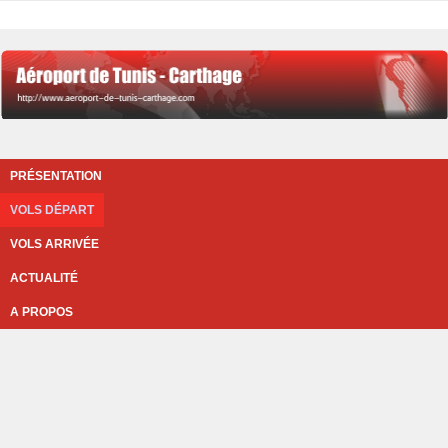
PRÉSENTATION
VOLS DÉPART
VOLS ARRIVÉE
ACTUALITÉ
A PROPOS