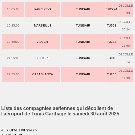
DECOLLE
18:05:00
PARIS CDG
TUNISAIR
TU2724
03:33
DECOLLE
19:25:00
MARSEILLE
TUNISAIR
TU928
00:24
DECOLLE
19:50:00
ALGER
TUNISAIR
TU338
02:00
DECOLLE
21:25:00
LE CAIRE
TUNISAIR
TU813
02:14
DECOLLE
22:35:00
CASABLANCA
TUNISAIR
TU705
02:30
Liste des compagnies aériennes qui décollent de
l'aéroport de Tunis Carthage le samedi 30 août 2025
AFRIQIYAH AIRWAYS