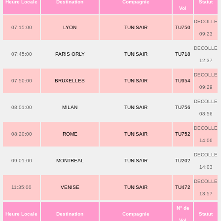
Heure Locale
Destination
Compagnie
Statut
Vol
DECOLLE
07:15:00
LYON
TUNISAIR
TU750
09:23
DECOLLE
07:45:00
PARIS ORLY
TUNISAIR
TU718
12:37
DECOLLE
07:50:00
BRUXELLES
TUNISAIR
TU954
09:29
DECOLLE
08:01:00
MILAN
TUNISAIR
TU756
08:56
DECOLLE
08:20:00
ROME
TUNISAIR
TU752
14:06
DECOLLE
09:01:00
MONTREAL
TUNISAIR
TU202
14:03
DECOLLE
11:35:00
VENISE
TUNISAIR
TU472
13:57
N° de
Heure Locale
Destination
Compagnie
Statut
Vol