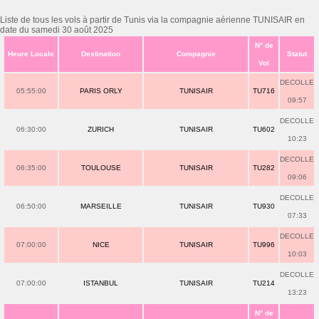
Liste de tous les vols à partir de Tunis via la compagnie aérienne TUNISAIR en
date du samedi 30 août 2025
N° de
Heure Locale
Destination
Compagnie
Statut
Vol
DECOLLE
05:55:00
PARIS ORLY
TUNISAIR
TU716
09:57
DECOLLE
06:30:00
ZURICH
TUNISAIR
TU602
10:23
DECOLLE
06:35:00
TOULOUSE
TUNISAIR
TU282
09:06
DECOLLE
06:50:00
MARSEILLE
TUNISAIR
TU930
07:33
DECOLLE
07:00:00
NICE
TUNISAIR
TU996
10:03
DECOLLE
07:00:00
ISTANBUL
TUNISAIR
TU214
13:23
N° de