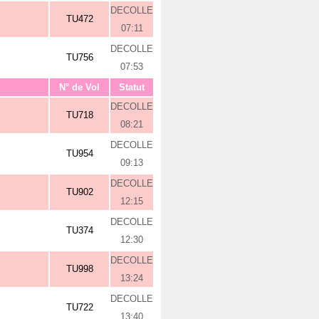
DECOLLE
TU472
07:11
DECOLLE
TU756
07:53
N° de Vol
Statut
DECOLLE
TU718
08:21
DECOLLE
TU954
09:13
DECOLLE
TU902
12:15
DECOLLE
TU374
12:30
DECOLLE
TU998
13:24
DECOLLE
TU722
13:40