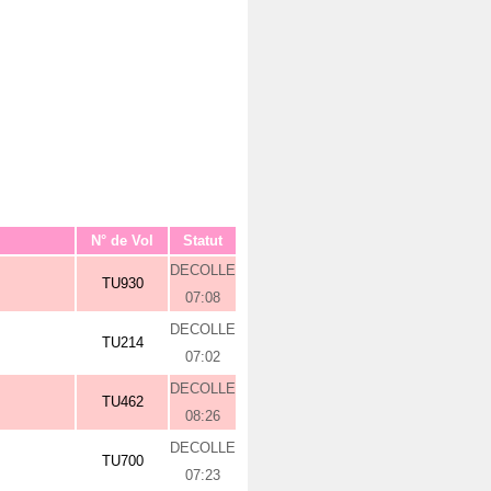
N° de Vol
Statut
DECOLLE
TU930
07:08
DECOLLE
TU214
07:02
DECOLLE
TU462
08:26
DECOLLE
TU700
07:23