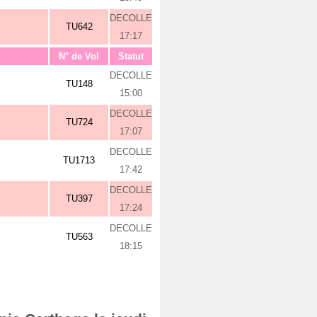
DECOLLE
TU642
17:17
N° de Vol
Statut
DECOLLE
TU148
15:00
DECOLLE
TU724
17:07
DECOLLE
TU1713
17:42
DECOLLE
TU397
17:24
DECOLLE
TU563
18:15