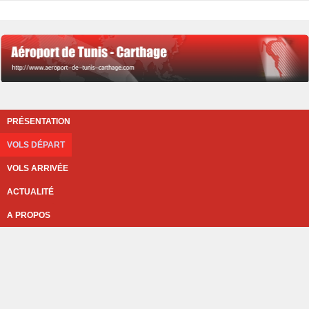
PRÉSENTATION
VOLS DÉPART
VOLS ARRIVÉE
ACTUALITÉ
A PROPOS