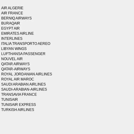
AIR ALGERIE
AIR FRANCE
BERNIQ AIRWAYS
BURAQAIR
EGYPT AIR
EMIRATES AIRLINE
INTERLINES
ITALIA TRANSPORTO AEREO
LIBYAN WINGS
LUFTHANSA PASSENGER
NOUVEL AIR
QATAR AIRWAYS
QATAR-AIRWAYS
ROYAL JORDANIAN AIRLINES
ROYAL AIR MAROC
SAUDI ARABIAN AIRLINES
SAUDI-ARABIAN-AIRLINES
TRANSAVIA FRANCE
TUNISAIR
TUNISAIR EXPRESS
TURKISH AIRLINES