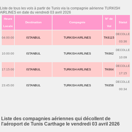
Liste de tous les vols à partir de Tunis via la compagnie aérienne TURKISH
AIRLINES en date du vendredi 03 avril 2026
Heure
N° de
Destination
Compagnie
Statut
Locale
Vol
DECOLLE
04:00:00
ISTANBUL
TURKISH AIRLINES
TK6115
03:36
DECOLLE
10:00:00
ISTANBUL
TURKISH AIRLINES
TK662
10:09
DECOLLE
17:15:00
ISTANBUL
TURKISH AIRLINES
TK664
17:15
DECOLLE
23:45:00
ISTANBUL
TURKISH AIRLINES
TK658
00:34
Liste des compagnies aériennes qui décollent de
l'aéroport de Tunis Carthage le vendredi 03 avril 2026