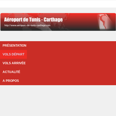
PRÉSENTATION
VOLS DÉPART
VOLS ARRIVÉE
ACTUALITÉ
A PROPOS