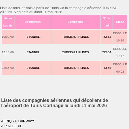
Liste de tous les vols à partir de Tunis via la compagnie aérienne TURKISH
AIRLINES en date du lundi 11 mai 2026
Heure
N° de
Destination
Compagnie
Statut
Locale
Vol
DECOLLE
10:00:00
ISTANBUL
TURKISH AIRLINES
TK662
10:16
DECOLLE
17:15:00
ISTANBUL
TURKISH AIRLINES
TK664
17:17
DECOLLE
23:45:00
ISTANBUL
TURKISH AIRLINES
TK658
00:02
Liste des compagnies aériennes qui décollent de
l'aéroport de Tunis Carthage le lundi 11 mai 2026
AFRIQIYAH AIRWAYS
AIR ALGERIE