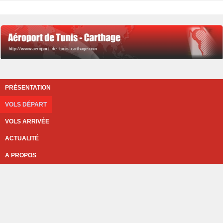
PRÉSENTATION
VOLS DÉPART
VOLS ARRIVÉE
ACTUALITÉ
A PROPOS