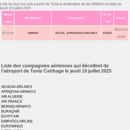
Liste de tous les vols à partir de Tunis à destination de de AMMAN en date du
jeudi 10 juillet 2025
Heure
N° de
Destination
Compagnie
Statut
Locale
Vol
DECOLLE
03:25:00
AMMAN
ROYAL JORDANIAN AIRLINES
RJ554
04:49
Liste des compagnies aériennes qui décollent de
l'aéroport de Tunis Carthage le jeudi 10 juillet 2025
AEGEAN AIRLINES
AFRIQIYAH AIRWAYS
AIR ALGERIE
AIR FRANCE
BERNIQ AIRWAYS
BURAQAIR
EGYPT AIR
EMIRATES AIRLINE
EUROWINGS