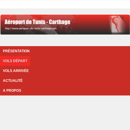
PRÉSENTATION
VOLS DÉPART
VOLS ARRIVÉE
ACTUALITÉ
A PROPOS