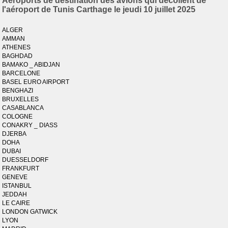
Aéroports de destination des avions qui décollent de
l'aéroport de Tunis Carthage le jeudi 10 juillet 2025
ALGER
AMMAN
ATHENES
BAGHDAD
BAMAKO _ ABIDJAN
BARCELONE
BASEL EURO AIRPORT
BENGHAZI
BRUXELLES
CASABLANCA
COLOGNE
CONAKRY _ DIASS
DJERBA
DOHA
DUBAI
DUESSELDORF
FRANKFURT
GENEVE
ISTANBUL
JEDDAH
LE CAIRE
LONDON GATWICK
LYON