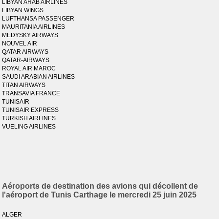
LIBYAN ARAB AIRLINES
LIBYAN WINGS
LUFTHANSA PASSENGER
MAURITANIA AIRLINES
MEDYSKY AIRWAYS
NOUVEL AIR
QATAR AIRWAYS
QATAR-AIRWAYS
ROYAL AIR MAROC
SAUDI ARABIAN AIRLINES
TITAN AIRWAYS
TRANSAVIA FRANCE
TUNISAIR
TUNISAIR EXPRESS
TURKISH AIRLINES
VUELING AIRLINES
Aéroports de destination des avions qui décollent de
l'aéroport de Tunis Carthage le mercredi 25 juin 2025
ALGER