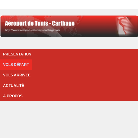
PRÉSENTATION
VOLS DÉPART
VOLS ARRIVÉE
ACTUALITÉ
A PROPOS