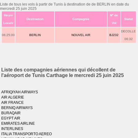
Liste de tous les vols à partir de Tunis à destination de de BERLIN en date du
mercredi 25 juin 2025
Heure
N° de
Destination
Compagnie
Statut
Locale
Vol
DECOLLE
06:25:00
BERLIN
NOUVEL AIR
BJ232
06:32
Liste des compagnies aériennes qui décollent de
l'aéroport de Tunis Carthage le mercredi 25 juin 2025
AFRIQIYAH AIRWAYS
AIR ALGERIE
AIR FRANCE
BERNIQ AIRWAYS
BURAQAIR
EGYPT AIR
EMIRATES AIRLINE
INTERLINES
ITALIA TRANSPORTO AEREO