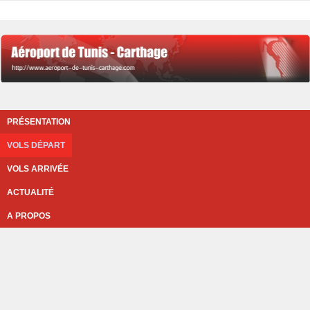
PRÉSENTATION
VOLS DÉPART
VOLS ARRIVÉE
ACTUALITÉ
A PROPOS