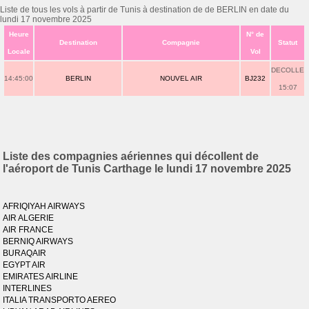
Liste de tous les vols à partir de Tunis à destination de de BERLIN en date du
lundi 17 novembre 2025
Heure
N° de
Destination
Compagnie
Statut
Locale
Vol
DECOLLE
14:45:00
BERLIN
NOUVEL AIR
BJ232
15:07
Liste des compagnies aériennes qui décollent de
l'aéroport de Tunis Carthage le lundi 17 novembre 2025
AFRIQIYAH AIRWAYS
AIR ALGERIE
AIR FRANCE
BERNIQ AIRWAYS
BURAQAIR
EGYPT AIR
EMIRATES AIRLINE
INTERLINES
ITALIA TRANSPORTO AEREO