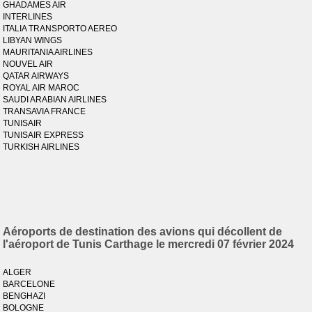
GHADAMES AIR
INTERLINES
ITALIA TRANSPORTO AEREO
LIBYAN WINGS
MAURITANIA AIRLINES
NOUVEL AIR
QATAR AIRWAYS
ROYAL AIR MAROC
SAUDI ARABIAN AIRLINES
TRANSAVIA FRANCE
TUNISAIR
TUNISAIR EXPRESS
TURKISH AIRLINES
Aéroports de destination des avions qui décollent de
l'aéroport de Tunis Carthage le mercredi 07 février 2024
ALGER
BARCELONE
BENGHAZI
BOLOGNE