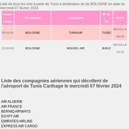
Liste de tous les vols à partir de Tunis à destination de de BOLOGNE en date du
mercredi 07 février 2024
Heure
N° de
Destination
Compagnie
Statut
Locale
Vol
DECOLLE
08:00:00
BOLOGNE
TUNISAIR
TU362
08:05
DECOLLE
15:00:00
BOLOGNE
NOUVEL AIR
BJ612
15:10
Liste des compagnies aériennes qui décollent de
l'aéroport de Tunis Carthage le mercredi 07 février 2024
AIR ALGERIE
AIR FRANCE
BERNIQ AIRWAYS
EGYPT AIR
EMIRATES AIRLINE
EXPRESS AIR CARGO