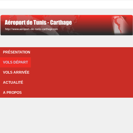
PRÉSENTATION
VOLS DÉPART
VOLS ARRIVÉE
ACTUALITÉ
A PROPOS