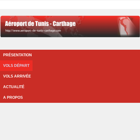
PRÉSENTATION
VOLS DÉPART
VOLS ARRIVÉE
ACTUALITÉ
A PROPOS