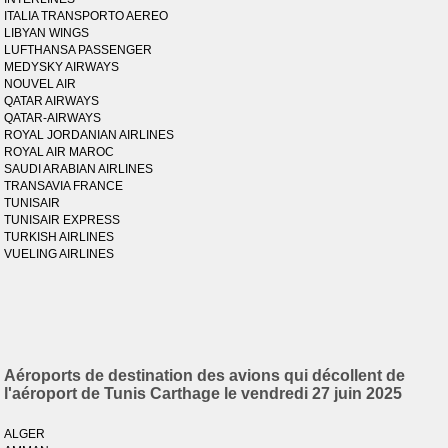
ITALIA TRANSPORTO AEREO
LIBYAN WINGS
LUFTHANSA PASSENGER
MEDYSKY AIRWAYS
NOUVEL AIR
QATAR AIRWAYS
QATAR-AIRWAYS
ROYAL JORDANIAN AIRLINES
ROYAL AIR MAROC
SAUDI ARABIAN AIRLINES
TRANSAVIA FRANCE
TUNISAIR
TUNISAIR EXPRESS
TURKISH AIRLINES
VUELING AIRLINES
Aéroports de destination des avions qui décollent de
l'aéroport de Tunis Carthage le vendredi 27 juin 2025
ALGER