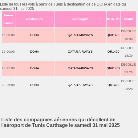
Liste de tous les vols à partir de Tunis à destination de de DOHA en date du
samedi 31 mai 2025
Heure
Destination
Compagnie
N° de Vol
Statut
Locale
DECOLLE
16:00:00
DOHA
QATAR-AIRWAYS
QR01400
18:30
DECOLLE
16:00:00
DOHA
QATAR AIRWAYS
QR1400
18:30
DECOLLE
23:25:00
DOHA
QATAR-AIRWAYS
QR01402
23:28
DECOLLE
23:25:00
DOHA
QATAR AIRWAYS
QR1402
23:28
Liste des compagnies aériennes qui décollent de
l'aéroport de Tunis Carthage le samedi 31 mai 2025