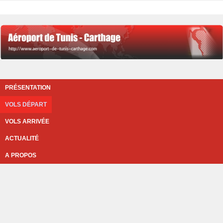
PRÉSENTATION
VOLS DÉPART
VOLS ARRIVÉE
ACTUALITÉ
A PROPOS