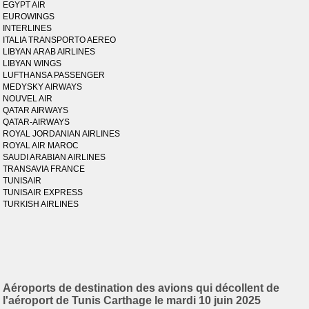
EGYPT AIR
EUROWINGS
INTERLINES
ITALIA TRANSPORTO AEREO
LIBYAN ARAB AIRLINES
LIBYAN WINGS
LUFTHANSA PASSENGER
MEDYSKY AIRWAYS
NOUVEL AIR
QATAR AIRWAYS
QATAR-AIRWAYS
ROYAL JORDANIAN AIRLINES
ROYAL AIR MAROC
SAUDI ARABIAN AIRLINES
TRANSAVIA FRANCE
TUNISAIR
TUNISAIR EXPRESS
TURKISH AIRLINES
Aéroports de destination des avions qui décollent de
l'aéroport de Tunis Carthage le mardi 10 juin 2025