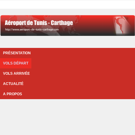
PRÉSENTATION
VOLS DÉPART
VOLS ARRIVÉE
ACTUALITÉ
A PROPOS