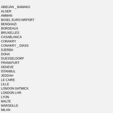
ABIDJAN _ BAMAKO
ALGER
AMMAN
BASEL EURO AIRPORT
BENGHAZI
BORDEAUX
BRUXELLES
CASABLANCA
CONAKRY
CONAKRY _ DIASS
DJERBA
DOHA
DUESSELDORF
FRANKFURT
GENEVE
ISTANBUL
JEDDAH
LE CAIRE
LILLE
LONDON GATWICK
LONDON LHR.
LYON
MALTE
MARSEILLE
MILAN