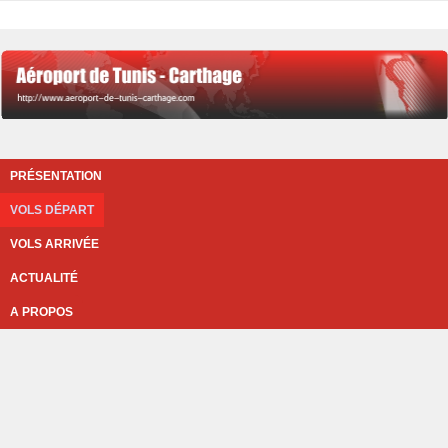
PRÉSENTATION
VOLS DÉPART
VOLS ARRIVÉE
ACTUALITÉ
A PROPOS