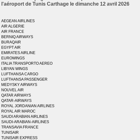
l'aéroport de Tunis Carthage le dimanche 12 avril 2026
AEGEAN AIRLINES
AIR ALGERIE
AIR FRANCE
BERNIQ AIRWAYS
BURAQAIR
EGYPT AIR
EMIRATES AIRLINE
EUROWINGS
ITALIA TRANSPORTO AEREO
LIBYAN WINGS
LUFTHANSA CARGO
LUFTHANSA PASSENGER
MEDYSKY AIRWAYS
NOUVEL AIR
QATAR AIRWAYS
QATAR-AIRWAYS
ROYAL JORDANIAN AIRLINES
ROYAL AIR MAROC
SAUDI ARABIAN AIRLINES
SAUDI-ARABIAN-AIRLINES
TRANSAVIA FRANCE
TUNISAIR
TUNISAIR EXPRESS