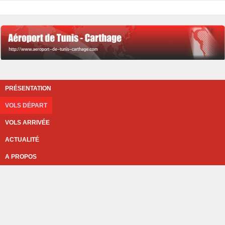
PRÉSENTATION
VOLS DÉPART
VOLS ARRIVÉE
ACTUALITÉ
A PROPOS