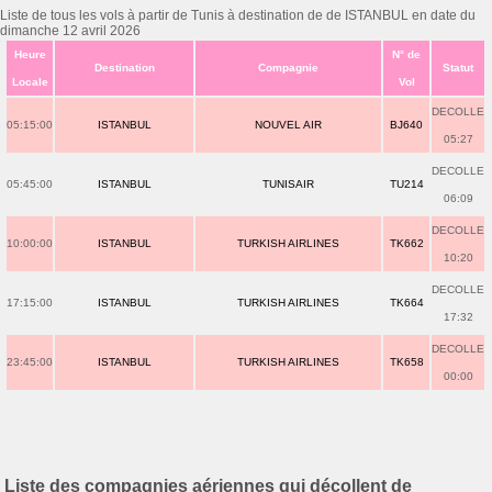
Liste de tous les vols à partir de Tunis à destination de de ISTANBUL en date du
dimanche 12 avril 2026
Heure
N° de
Destination
Compagnie
Statut
Locale
Vol
DECOLLE
05:15:00
ISTANBUL
NOUVEL AIR
BJ640
05:27
DECOLLE
05:45:00
ISTANBUL
TUNISAIR
TU214
06:09
DECOLLE
10:00:00
ISTANBUL
TURKISH AIRLINES
TK662
10:20
DECOLLE
17:15:00
ISTANBUL
TURKISH AIRLINES
TK664
17:32
DECOLLE
23:45:00
ISTANBUL
TURKISH AIRLINES
TK658
00:00
Liste des compagnies aériennes qui décollent de