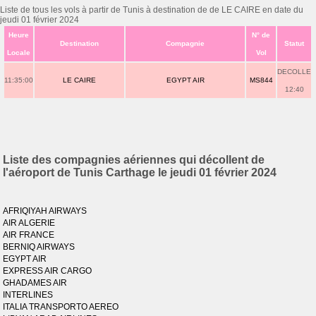
Liste de tous les vols à partir de Tunis à destination de de LE CAIRE en date du
jeudi 01 février 2024
Heure
N° de
Destination
Compagnie
Statut
Locale
Vol
DECOLLE
11:35:00
LE CAIRE
EGYPT AIR
MS844
12:40
Liste des compagnies aériennes qui décollent de
l'aéroport de Tunis Carthage le jeudi 01 février 2024
AFRIQIYAH AIRWAYS
AIR ALGERIE
AIR FRANCE
BERNIQ AIRWAYS
EGYPT AIR
EXPRESS AIR CARGO
GHADAMES AIR
INTERLINES
ITALIA TRANSPORTO AEREO