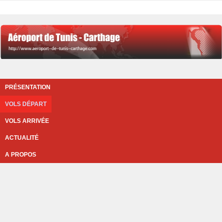
PRÉSENTATION
VOLS DÉPART
VOLS ARRIVÉE
ACTUALITÉ
A PROPOS