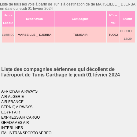
Liste de tous les vols à partir de Tunis à destination de de MARSEILLE _ DJERBA
en date du jeudi 01 février 2024
Heure
N° de
Destination
Compagnie
Statut
Locale
Vol
DECOLLE
11:55:00
MARSEILLE _ DJERBA
TUNISAIR
TU902
12:29
Liste des compagnies aériennes qui décollent de
l'aéroport de Tunis Carthage le jeudi 01 février 2024
AFRIQIYAH AIRWAYS
AIR ALGERIE
AIR FRANCE
BERNIQ AIRWAYS
EGYPT AIR
EXPRESS AIR CARGO
GHADAMES AIR
INTERLINES
ITALIA TRANSPORTO AEREO