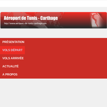
PRÉSENTATION
VOLS DÉPART
VOLS ARRIVÉE
ACTUALITÉ
A PROPOS