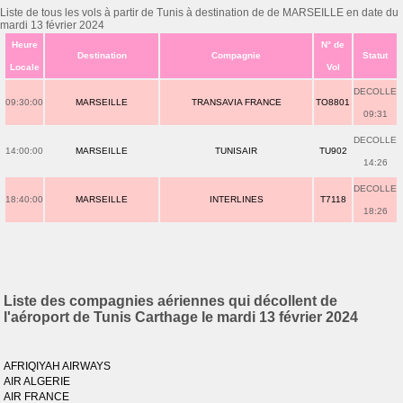
Liste de tous les vols à partir de Tunis à destination de de MARSEILLE en date du
mardi 13 février 2024
Heure
N° de
Destination
Compagnie
Statut
Locale
Vol
DECOLLE
09:30:00
MARSEILLE
TRANSAVIA FRANCE
TO8801
09:31
DECOLLE
14:00:00
MARSEILLE
TUNISAIR
TU902
14:26
DECOLLE
18:40:00
MARSEILLE
INTERLINES
T7118
18:26
Liste des compagnies aériennes qui décollent de
l'aéroport de Tunis Carthage le mardi 13 février 2024
AFRIQIYAH AIRWAYS
AIR ALGERIE
AIR FRANCE