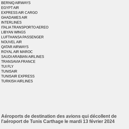
BERNIQ AIRWAYS
EGYPT AIR
EXPRESS AIR CARGO
GHADAMES AIR
INTERLINES
ITALIA TRANSPORTO AEREO
LIBYAN WINGS
LUFTHANSA PASSENGER
NOUVEL AIR
QATAR AIRWAYS
ROYAL AIR MAROC
SAUDI ARABIAN AIRLINES
TRANSAVIA FRANCE
TUI FLY
TUNISAIR
TUNISAIR EXPRESS
TURKISH AIRLINES
Aéroports de destination des avions qui décollent de
l'aéroport de Tunis Carthage le mardi 13 février 2024