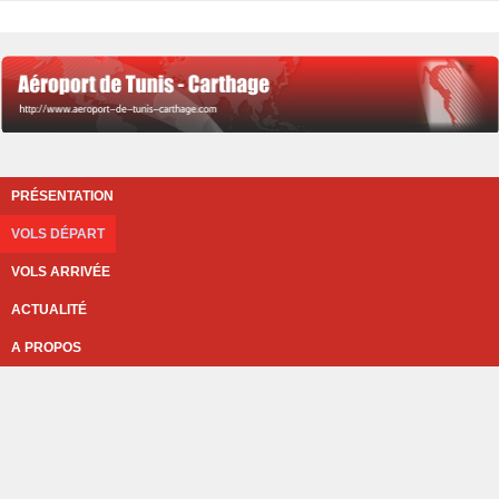
PRÉSENTATION
VOLS DÉPART
VOLS ARRIVÉE
ACTUALITÉ
A PROPOS