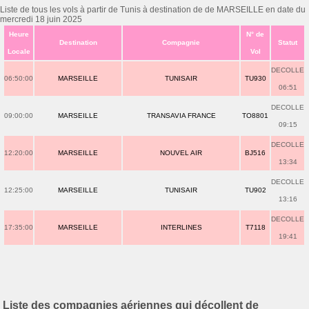
Liste de tous les vols à partir de Tunis à destination de de MARSEILLE en date du
mercredi 18 juin 2025
Heure
N° de
Destination
Compagnie
Statut
Locale
Vol
DECOLLE
06:50:00
MARSEILLE
TUNISAIR
TU930
06:51
DECOLLE
09:00:00
MARSEILLE
TRANSAVIA FRANCE
TO8801
09:15
DECOLLE
12:20:00
MARSEILLE
NOUVEL AIR
BJ516
13:34
DECOLLE
12:25:00
MARSEILLE
TUNISAIR
TU902
13:16
DECOLLE
17:35:00
MARSEILLE
INTERLINES
T7118
19:41
Liste des compagnies aériennes qui décollent de