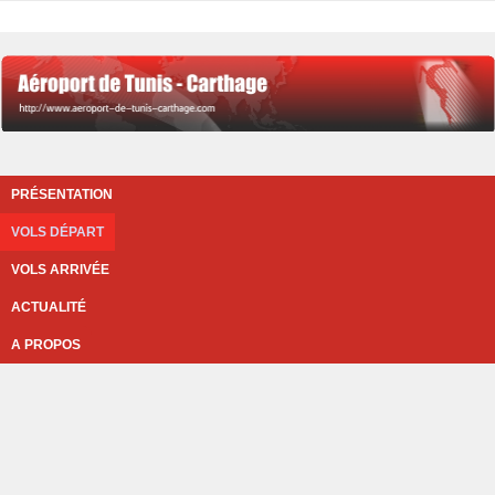
PRÉSENTATION
VOLS DÉPART
VOLS ARRIVÉE
ACTUALITÉ
A PROPOS