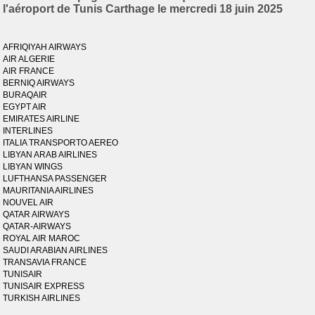
l'aéroport de Tunis Carthage le mercredi 18 juin 2025
AFRIQIYAH AIRWAYS
AIR ALGERIE
AIR FRANCE
BERNIQ AIRWAYS
BURAQAIR
EGYPT AIR
EMIRATES AIRLINE
INTERLINES
ITALIA TRANSPORTO AEREO
LIBYAN ARAB AIRLINES
LIBYAN WINGS
LUFTHANSA PASSENGER
MAURITANIA AIRLINES
NOUVEL AIR
QATAR AIRWAYS
QATAR-AIRWAYS
ROYAL AIR MAROC
SAUDI ARABIAN AIRLINES
TRANSAVIA FRANCE
TUNISAIR
TUNISAIR EXPRESS
TURKISH AIRLINES