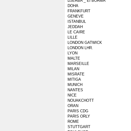
DJERBA _ El BORMA
DOHA
FRANKFURT
GENEVE
ISTANBUL
JEDDAH
LE CAIRE
LILLE
LONDON GATWICK
LONDON LHR.
LYON
MALTE
MARSEILLE
MILAN
MISRATE
MITIGA
MUNICH
NANTES
NICE
NOUAKCHOTT
ORAN
PARIS CDG
PARIS ORLY
ROME
STUTTGART