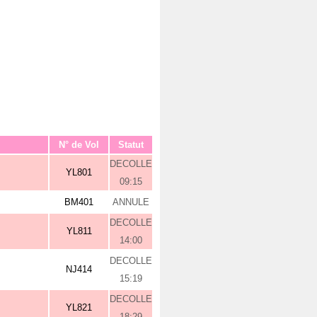
N° de Vol
Statut
DECOLLE
YL801
09:15
BM401
ANNULE
DECOLLE
YL811
14:00
DECOLLE
NJ414
15:19
DECOLLE
YL821
18:29