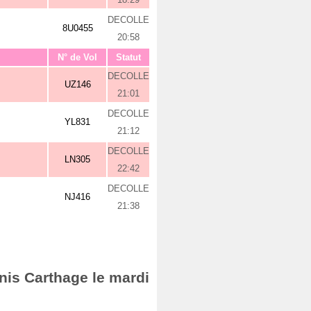
DECOLLE
8U0455
20:58
N° de Vol
Statut
DECOLLE
UZ146
21:01
DECOLLE
YL831
21:12
DECOLLE
LN305
22:42
DECOLLE
NJ416
21:38
nis Carthage le mardi