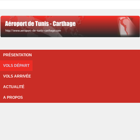
PRÉSENTATION
VOLS DÉPART
VOLS ARRIVÉE
ACTUALITÉ
A PROPOS