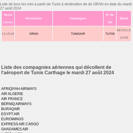
Liste de tous les vols à partir de Tunis à destination de de ORAN en date du mardi
27 août 2024
Heure
N° de
Destination
Compagnie
Statut
Locale
Vol
DECOLLE
13:15:00
ORAN
TUNISAIR
TU708
14:08
Liste des compagnies aériennes qui décollent de
l'aéroport de Tunis Carthage le mardi 27 août 2024
AFRIQIYAH AIRWAYS
AIR ALGERIE
AIR FRANCE
BERNIQ AIRWAYS
BURAQAIR
EGYPT AIR
EUROWINGS
EXPRESS AIR CARGO
GHADAMES AIR