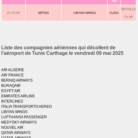
Vol
DECOLLE
21:15:00
MITIGA
LIBYAN WINGS
YL831
21:45
Liste des compagnies aériennes qui décollent de
l'aéroport de Tunis Carthage le vendredi 09 mai 2025
AIR ALGERIE
AIR FRANCE
BERNIQ AIRWAYS
BURAQAIR
EGYPT AIR
EMIRATES AIRLINE
INTERLINES
ITALIA TRANSPORTO AEREO
LIBYAN WINGS
LUFTHANSA PASSENGER
MEDYSKY AIRWAYS
NOUVEL AIR
QATAR AIRWAYS