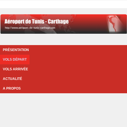
PRÉSENTATION
VOLS DÉPART
VOLS ARRIVÉE
ACTUALITÉ
A PROPOS