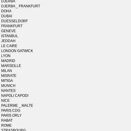
DJERBA
DJERBA _ FRANKFURT
DOHA
DUBAI
DUESSELDORF
FRANKFURT
GENEVE
ISTANBUL
JEDDAH
LE CAIRE
LONDON GATWICK
LYON
MADRID
MARSEILLE
MILAN
MISRATE
MITIGA
MUNICH
NANTES
NAPOLI CAPODI
NICE
PALERME _ MALTE
PARIS CDG
PARIS ORLY
RABAT
ROME
STRASBOURG