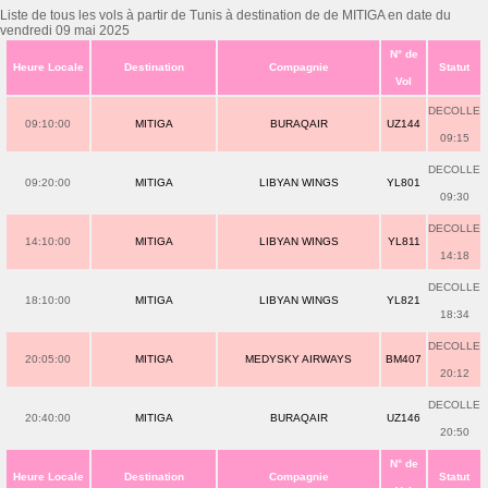
Liste de tous les vols à partir de Tunis à destination de de MITIGA en date du
vendredi 09 mai 2025
N° de
Heure Locale
Destination
Compagnie
Statut
Vol
DECOLLE
09:10:00
MITIGA
BURAQAIR
UZ144
09:15
DECOLLE
09:20:00
MITIGA
LIBYAN WINGS
YL801
09:30
DECOLLE
14:10:00
MITIGA
LIBYAN WINGS
YL811
14:18
DECOLLE
18:10:00
MITIGA
LIBYAN WINGS
YL821
18:34
DECOLLE
20:05:00
MITIGA
MEDYSKY AIRWAYS
BM407
20:12
DECOLLE
20:40:00
MITIGA
BURAQAIR
UZ146
20:50
N° de
Heure Locale
Destination
Compagnie
Statut