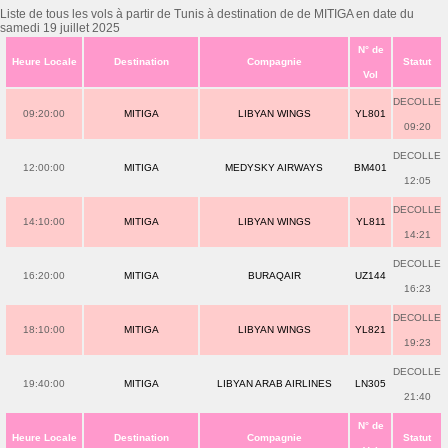
Liste de tous les vols à partir de Tunis à destination de de MITIGA en date du
samedi 19 juillet 2025
N° de
Heure Locale
Destination
Compagnie
Statut
Vol
DECOLLE
09:20:00
MITIGA
LIBYAN WINGS
YL801
09:20
DECOLLE
12:00:00
MITIGA
MEDYSKY AIRWAYS
BM401
12:05
DECOLLE
14:10:00
MITIGA
LIBYAN WINGS
YL811
14:21
DECOLLE
16:20:00
MITIGA
BURAQAIR
UZ144
16:23
DECOLLE
18:10:00
MITIGA
LIBYAN WINGS
YL821
19:23
DECOLLE
19:40:00
MITIGA
LIBYAN ARAB AIRLINES
LN305
21:40
N° de
Heure Locale
Destination
Compagnie
Statut