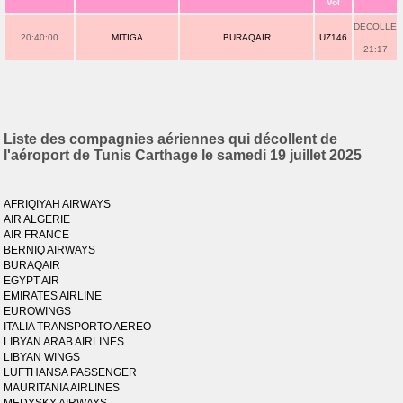
Vol
DECOLLE
20:40:00
MITIGA
BURAQAIR
UZ146
21:17
Liste des compagnies aériennes qui décollent de
l'aéroport de Tunis Carthage le samedi 19 juillet 2025
AFRIQIYAH AIRWAYS
AIR ALGERIE
AIR FRANCE
BERNIQ AIRWAYS
BURAQAIR
EGYPT AIR
EMIRATES AIRLINE
EUROWINGS
ITALIA TRANSPORTO AEREO
LIBYAN ARAB AIRLINES
LIBYAN WINGS
LUFTHANSA PASSENGER
MAURITANIA AIRLINES