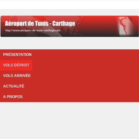
PRÉSENTATION
VOLS DÉPART
VOLS ARRIVÉE
ACTUALITÉ
A PROPOS