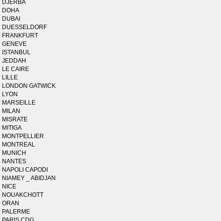
DJERBA
DOHA
DUBAI
DUESSELDORF
FRANKFURT
GENEVE
ISTANBUL
JEDDAH
LE CAIRE
LILLE
LONDON GATWICK
LYON
MARSEILLE
MILAN
MISRATE
MITIGA
MONTPELLIER
MONTREAL
MUNICH
NANTES
NAPOLI CAPODI
NIAMEY _ ABIDJAN
NICE
NOUAKCHOTT
ORAN
PALERME
PARIS CDG