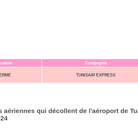
ination
Compagnie
LERME
TUNISAIR EXPRESS
aériennes qui décollent de l'aéroport de Tu
024