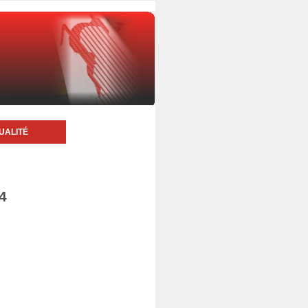
UALITÉ
4