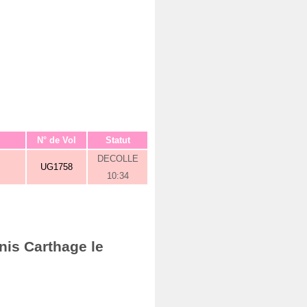
N° de Vol
Statut
DECOLLE
UG1758
10:34
nis Carthage le