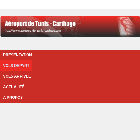
PRÉSENTATION
VOLS DÉPART
VOLS ARRIVÉE
ACTUALITÉ
A PROPOS