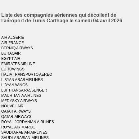
Liste des compagnies aériennes qui décollent de
l'aéroport de Tunis Carthage le samedi 04 avril 2026
AIR ALGERIE
AIR FRANCE
BERNIQ AIRWAYS
BURAQAIR
EGYPT AIR
EMIRATES AIRLINE
EUROWINGS
ITALIA TRANSPORTO AEREO
LIBYAN ARAB AIRLINES
LIBYAN WINGS
LUFTHANSA PASSENGER
MAURITANIA AIRLINES
MEDYSKY AIRWAYS
NOUVEL AIR
QATAR AIRWAYS
QATAR-AIRWAYS
ROYAL JORDANIAN AIRLINES
ROYAL AIR MAROC
SAUDI ARABIAN AIRLINES
SAUDI-ARABIAN-AIRLINES