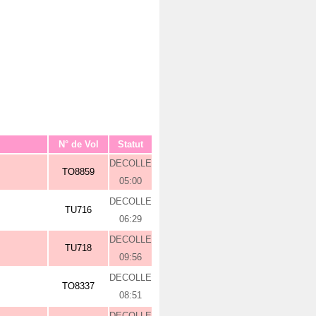
N° de Vol
Statut
DECOLLE
TO8859
05:00
DECOLLE
TU716
06:29
DECOLLE
TU718
09:56
DECOLLE
TO8337
08:51
DECOLLE