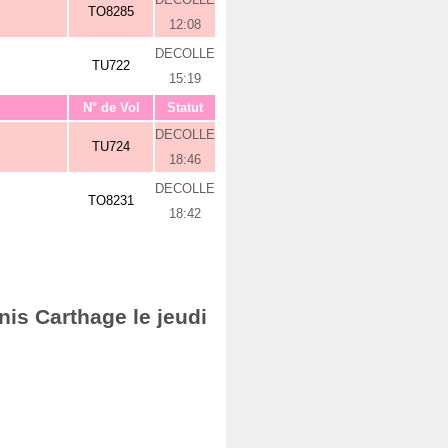
TO8285
12:08
DECOLLE
TU722
15:19
N° de Vol
Statut
DECOLLE
TU724
18:46
DECOLLE
TO8231
18:42
nis Carthage le jeudi