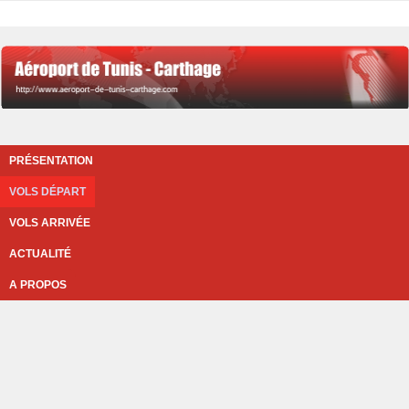
PRÉSENTATION
VOLS DÉPART
VOLS ARRIVÉE
ACTUALITÉ
A PROPOS