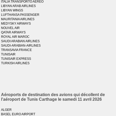
ITALIA TRANSPORTO AEREO
LIBYAN ARAB AIRLINES
LIBYAN WINGS
LUFTHANSA PASSENGER
MAURITANIA AIRLINES
MEDYSKY AIRWAYS
NOUVEL AIR
QATAR AIRWAYS
ROYAL AIR MAROC
SAUDI ARABIAN AIRLINES
SAUDI-ARABIAN-AIRLINES
TRANSAVIA FRANCE
TUNISAIR
TUNISAIR EXPRESS
TURKISH AIRLINES
Aéroports de destination des avions qui décollent de
l'aéroport de Tunis Carthage le samedi 11 avril 2026
ALGER
BASEL EURO AIRPORT