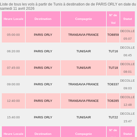
Liste de tous les vols à partir de Tunis à destination de de PARIS ORLY en date du
samedi 11 avril 2026
N° de
Heure Locale
Destination
Compagnie
Statut
Vol
DECOLLE
05:00:00
PARIS ORLY
TRANSAVIA FRANCE
TO8859
05:07
DECOLLE
06:20:00
PARIS ORLY
TUNISAIR
TU716
06:45
DECOLLE
07:45:00
PARIS ORLY
TUNISAIR
TU718
08:01
DECOLLE
09:00:00
PARIS ORLY
TRANSAVIA FRANCE
TO8337
09:03
DECOLLE
12:40:00
PARIS ORLY
TRANSAVIA FRANCE
TO8285
12:48
DECOLLE
15:40:00
PARIS ORLY
TUNISAIR
TU722
15:47
N° de
Heure Locale
Destination
Compagnie
Statut