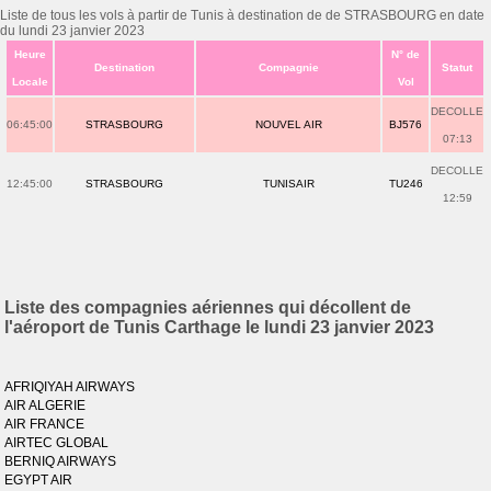
Liste de tous les vols à partir de Tunis à destination de de STRASBOURG en date
du lundi 23 janvier 2023
Heure
N° de
Destination
Compagnie
Statut
Locale
Vol
DECOLLE
06:45:00
STRASBOURG
NOUVEL AIR
BJ576
07:13
DECOLLE
12:45:00
STRASBOURG
TUNISAIR
TU246
12:59
Liste des compagnies aériennes qui décollent de
l'aéroport de Tunis Carthage le lundi 23 janvier 2023
AFRIQIYAH AIRWAYS
AIR ALGERIE
AIR FRANCE
AIRTEC GLOBAL
BERNIQ AIRWAYS
EGYPT AIR