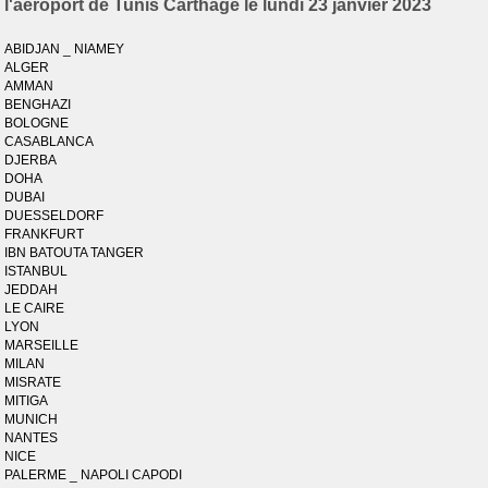
l'aéroport de Tunis Carthage le lundi 23 janvier 2023
ABIDJAN _ NIAMEY
ALGER
AMMAN
BENGHAZI
BOLOGNE
CASABLANCA
DJERBA
DOHA
DUBAI
DUESSELDORF
FRANKFURT
IBN BATOUTA TANGER
ISTANBUL
JEDDAH
LE CAIRE
LYON
MARSEILLE
MILAN
MISRATE
MITIGA
MUNICH
NANTES
NICE
PALERME _ NAPOLI CAPODI