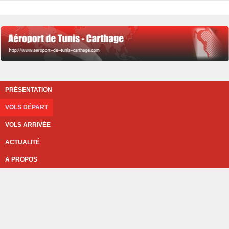
PRÉSENTATION
VOLS DÉPART
VOLS ARRIVÉE
ACTUALITÉ
A PROPOS