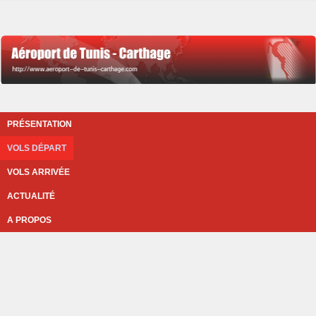
PRÉSENTATION
VOLS DÉPART
VOLS ARRIVÉE
ACTUALITÉ
A PROPOS