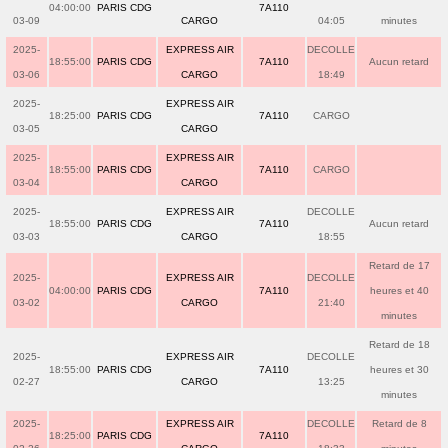
04:00:00
PARIS CDG
7A110
03-09
CARGO
04:05
minutes
2025-
EXPRESS AIR
DECOLLE
18:55:00
PARIS CDG
7A110
Aucun retard
03-06
CARGO
18:49
2025-
EXPRESS AIR
18:25:00
PARIS CDG
7A110
CARGO
03-05
CARGO
2025-
EXPRESS AIR
18:55:00
PARIS CDG
7A110
CARGO
03-04
CARGO
2025-
EXPRESS AIR
DECOLLE
18:55:00
PARIS CDG
7A110
Aucun retard
03-03
CARGO
18:55
Retard de 17
2025-
EXPRESS AIR
DECOLLE
04:00:00
PARIS CDG
7A110
heures et 40
03-02
CARGO
21:40
minutes
Retard de 18
2025-
EXPRESS AIR
DECOLLE
18:55:00
PARIS CDG
7A110
heures et 30
02-27
CARGO
13:25
minutes
2025-
EXPRESS AIR
DECOLLE
Retard de 8
18:25:00
PARIS CDG
7A110