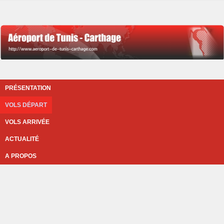
PRÉSENTATION
VOLS DÉPART
VOLS ARRIVÉE
ACTUALITÉ
A PROPOS