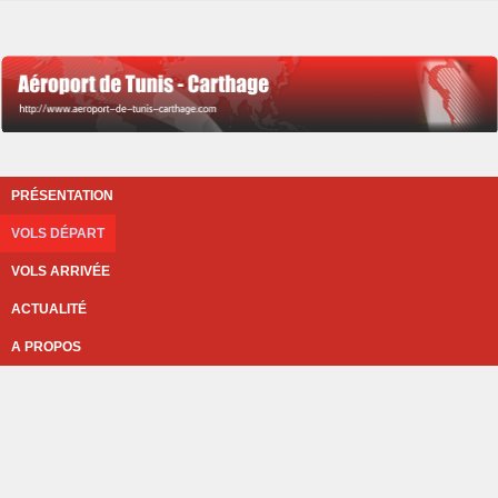
PRÉSENTATION
VOLS DÉPART
VOLS ARRIVÉE
ACTUALITÉ
A PROPOS