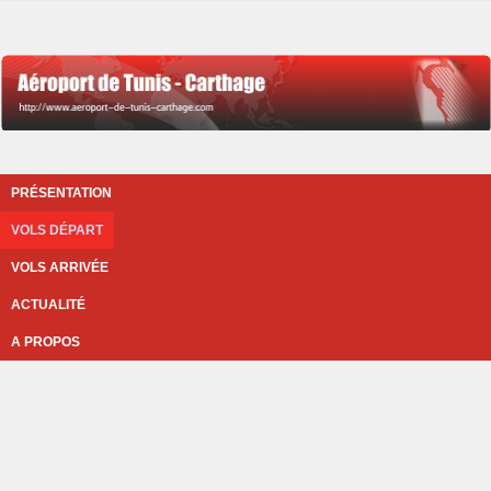
PRÉSENTATION
VOLS DÉPART
VOLS ARRIVÉE
ACTUALITÉ
A PROPOS