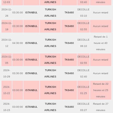
12-03
AIRLINES
03:40
minutes
2024-11-
TURKISH
DECOLLE
03:30:00
ISTANBUL
TK6460
Aucun retard
26
AIRLINES
03:10
2024-11-
TURKISH
DECOLLE
03:30:00
ISTANBUL
TK6460
Aucun retard
19
AIRLINES
02:55
Retard de 1
2024-11-
TURKISH
DECOLLE
04:30:00
ISTANBUL
TK6460
heure et 40
12
AIRLINES
06:10
minutes
2024-11-
TURKISH
DECOLLE
03:30:00
ISTANBUL
TK6460
Aucun retard
05
AIRLINES
02:55
2024-
TURKISH
DECOLLE
03:30:00
ISTANBUL
TK6460
Aucun retard
10-29
AIRLINES
02:40
Retard de 22
2024-
TURKISH
DECOLLE
03:00:00
ISTANBUL
TK6460
heures et 25
10-22
AIRLINES
01:25
minutes
2024-
TURKISH
DECOLLE
Retard de 27
03:00:00
ISTANBUL
TK6460
10-15
AIRLINES
03:27
minutes