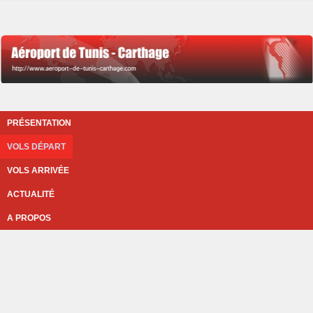
PRÉSENTATION
VOLS DÉPART
VOLS ARRIVÉE
ACTUALITÉ
A PROPOS