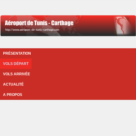
PRÉSENTATION
VOLS DÉPART
VOLS ARRIVÉE
ACTUALITÉ
A PROPOS