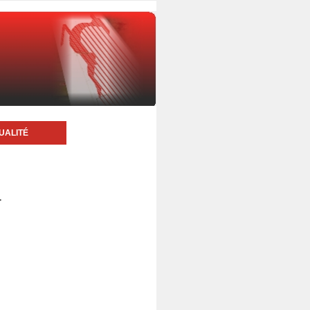
UALITÉ
4