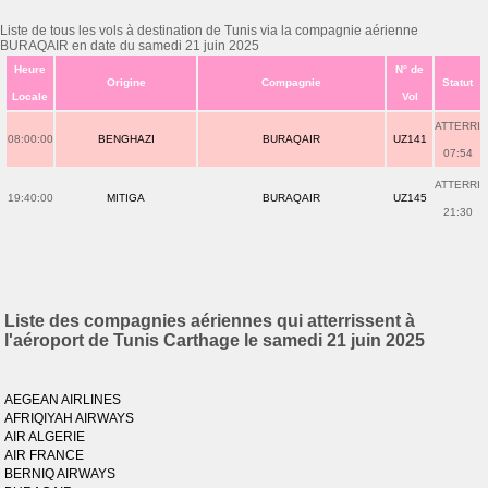
Liste de tous les vols à destination de Tunis via la compagnie aérienne
BURAQAIR en date du samedi 21 juin 2025
Heure
N° de
Origine
Compagnie
Statut
Locale
Vol
ATTERRI
08:00:00
BENGHAZI
BURAQAIR
UZ141
07:54
ATTERRI
19:40:00
MITIGA
BURAQAIR
UZ145
21:30
Liste des compagnies aériennes qui atterrissent à
l'aéroport de Tunis Carthage le samedi 21 juin 2025
AEGEAN AIRLINES
AFRIQIYAH AIRWAYS
AIR ALGERIE
AIR FRANCE
BERNIQ AIRWAYS