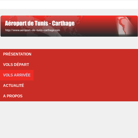
PRÉSENTATION
VOLS DÉPART
VOLS ARRIVÉE
ACTUALITÉ
A PROPOS