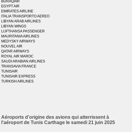
BURAQAIR
EGYPT AIR
EMIRATES AIRLINE
ITALIA TRANSPORTO AEREO
LIBYAN ARAB AIRLINES
LIBYAN WINGS
LUFTHANSA PASSENGER
MAURITANIA AIRLINES
MEDYSKY AIRWAYS
NOUVEL AIR
QATAR AIRWAYS
ROYAL AIR MAROC
SAUDI ARABIAN AIRLINES
TRANSAVIA FRANCE
TUNISAIR
TUNISAIR EXPRESS
TURKISH AIRLINES
Aéroports d'origine des avions qui atterrissent à
l'aéroport de Tunis Carthage le samedi 21 juin 2025