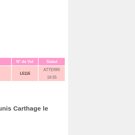
N° de Vol
Statut
ATTERRI
L6116
19:55
unis Carthage le