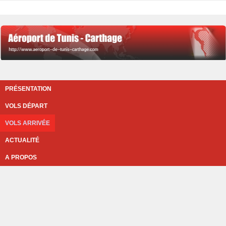
PRÉSENTATION
VOLS DÉPART
VOLS ARRIVÉE
ACTUALITÉ
A PROPOS