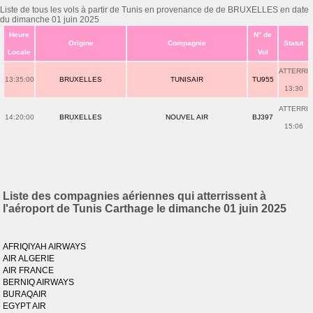
Liste de tous les vols à partir de Tunis en provenance de de BRUXELLES en date
du dimanche 01 juin 2025
Heure
N° de
Origine
Compagnie
Statut
Locale
Vol
ATTERRI
13:35:00
BRUXELLES
TUNISAIR
TU955
13:30
ATTERRI
14:20:00
BRUXELLES
NOUVEL AIR
BJ397
15:06
Liste des compagnies aériennes qui atterrissent à
l'aéroport de Tunis Carthage le dimanche 01 juin 2025
AFRIQIYAH AIRWAYS
AIR ALGERIE
AIR FRANCE
BERNIQ AIRWAYS
BURAQAIR
EGYPT AIR