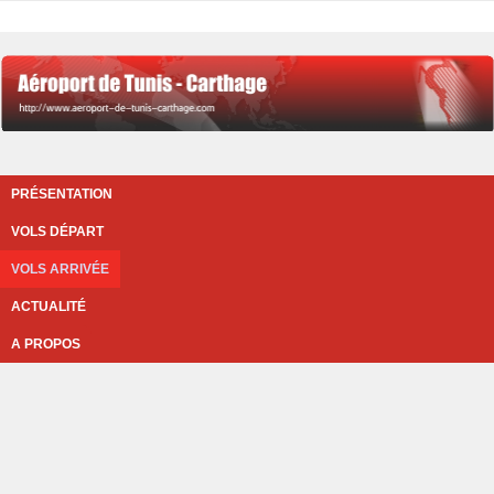
PRÉSENTATION
VOLS DÉPART
VOLS ARRIVÉE
ACTUALITÉ
A PROPOS