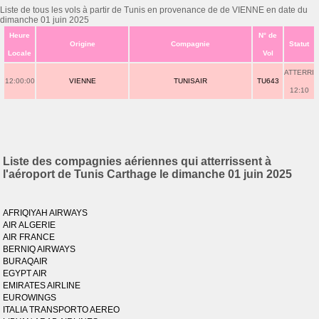
Liste de tous les vols à partir de Tunis en provenance de de VIENNE en date du
dimanche 01 juin 2025
Heure
N° de
Origine
Compagnie
Statut
Locale
Vol
ATTERRI
12:00:00
VIENNE
TUNISAIR
TU643
12:10
Liste des compagnies aériennes qui atterrissent à
l'aéroport de Tunis Carthage le dimanche 01 juin 2025
AFRIQIYAH AIRWAYS
AIR ALGERIE
AIR FRANCE
BERNIQ AIRWAYS
BURAQAIR
EGYPT AIR
EMIRATES AIRLINE
EUROWINGS
ITALIA TRANSPORTO AEREO