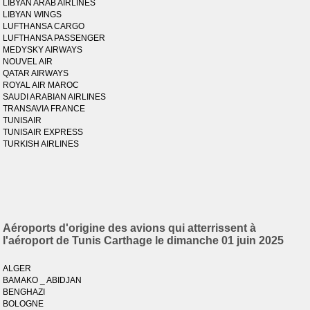
LIBYAN ARAB AIRLINES
LIBYAN WINGS
LUFTHANSA CARGO
LUFTHANSA PASSENGER
MEDYSKY AIRWAYS
NOUVEL AIR
QATAR AIRWAYS
ROYAL AIR MAROC
SAUDI ARABIAN AIRLINES
TRANSAVIA FRANCE
TUNISAIR
TUNISAIR EXPRESS
TURKISH AIRLINES
Aéroports d'origine des avions qui atterrissent à
l'aéroport de Tunis Carthage le dimanche 01 juin 2025
ALGER
BAMAKO _ ABIDJAN
BENGHAZI
BOLOGNE