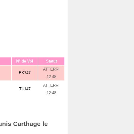
N° de Vol
Statut
ATTERRI
EK747
12:48
ATTERRI
TU147
12:48
unis Carthage le