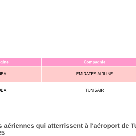
igine
Compagnie
UBAI
EMIRATES AIRLINE
UBAI
TUNISAIR
aériennes qui atterrissent à l'aéroport de T
25