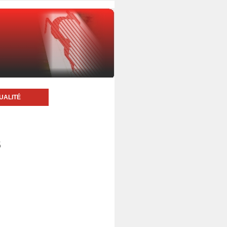
UALITÉ
5