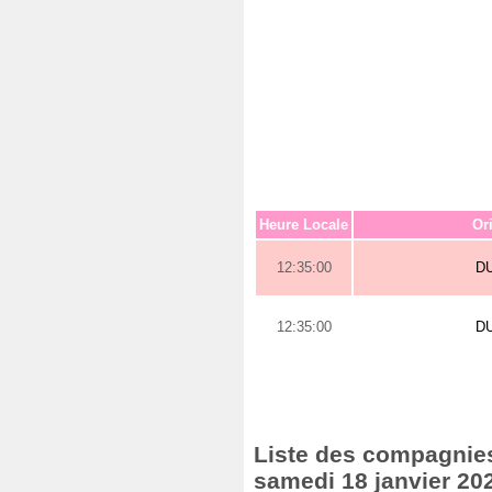
Heure Locale
Or
12:35:00
D
12:35:00
D
Liste des compagnies 
samedi 18 janvier 20