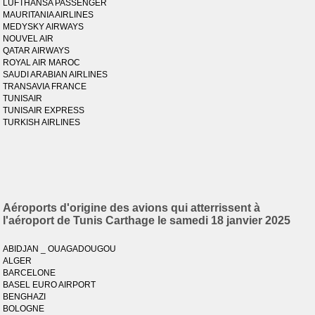
LUFTHANSA PASSENGER
MAURITANIA AIRLINES
MEDYSKY AIRWAYS
NOUVEL AIR
QATAR AIRWAYS
ROYAL AIR MAROC
SAUDI ARABIAN AIRLINES
TRANSAVIA FRANCE
TUNISAIR
TUNISAIR EXPRESS
TURKISH AIRLINES
Aéroports d'origine des avions qui atterrissent à
l'aéroport de Tunis Carthage le samedi 18 janvier 2025
ABIDJAN _ OUAGADOUGOU
ALGER
BARCELONE
BASEL EURO AIRPORT
BENGHAZI
BOLOGNE