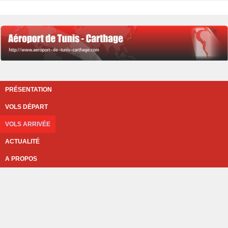
PRÉSENTATION
VOLS DÉPART
VOLS ARRIVÉE
ACTUALITÉ
A PROPOS