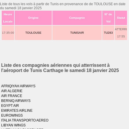
Liste de tous les vols à partir de Tunis en provenance de de TOULOUSE en date
du samedi 18 janvier 2025
Heure
N° de
Origine
Compagnie
Statut
Locale
Vol
ATTERRI
17:35:00
TOULOUSE
TUNISAIR
TU283
17:55
Liste des compagnies aériennes qui atterrissent à
l'aéroport de Tunis Carthage le samedi 18 janvier 2025
AFRIQIYAH AIRWAYS
AIR ALGERIE
AIR FRANCE
BERNIQ AIRWAYS
EGYPT AIR
EMIRATES AIRLINE
EUROWINGS
ITALIA TRANSPORTO AEREO
LIBYAN WINGS